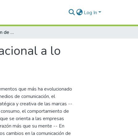
Log In
Análisis de la transición de lo racional a lo emocional en la comunicación de marca
acional a lo
lementos que más ha evolucionado
 medios de comunicación, el
ratégica y creativa de las marcas --
e consumo, el comportamiento de
 que se orienta a las empresas
 corazón más que su mente -- En
los cambios en la comunicación de