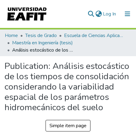
(current)
Log In
Communities & Collections
Home
Tesis de Grado
Escuela de Ciencias Aplicadas e Ingeniería
Maestría en Ingeniería (tesis)
All of DSpace
Análisis estocástico de los tiempos de consolidación considerando la variabilidad espacial de los parámetros hidromecánicos del suelo
Statistics
Publication:
Análisis estocástico
de los tiempos de consolidación
considerando la variabilidad
espacial de los parámetros
hidromecánicos del suelo
Simple item page