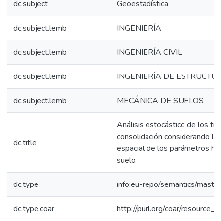
dc.subject
Geoestadística
dc.subject.lemb
INGENIERÍA
dc.subject.lemb
INGENIERÍA CIVIL
dc.subject.lemb
INGENIERÍA DE ESTRUCTU
dc.subject.lemb
MECÁNICA DE SUELOS
Análisis estocástico de los t
consolidación considerando la v
dc.title
espacial de los parámetros hi
suelo
dc.type
info:eu-repo/semantics/maste
dc.type.coar
http://purl.org/coar/resource_