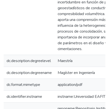
incertidumbre en función de p
geoestadísticos de conductivid
compresibilidad volumétrica. 
aporta una comprensión más p
influencia de la heterogeneida
procesos de consolidación, su
importancia de incorporar análi
de parámetros en el diseño y 
cimentaciones.
dc.description.degreelevel
Maestría
dc.description.degreename
Magíster en Ingeniería
dc.format.mimetype
application/pdf
dc.identifier.instname
instname:Universidad EAFIT
reponame:Repositorio Instituc