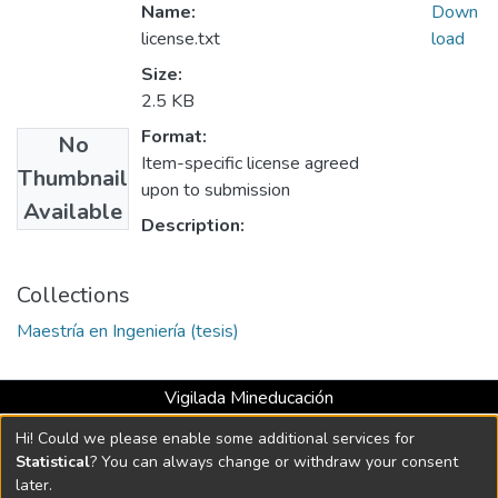
Name:
Down
license.txt
load
Size:
2.5 KB
Format:
No
Item-specific license agreed
Thumbnail
upon to submission
Available
Description:
Collections
Maestría en Ingeniería (tesis)
Vigilada Mineducación
Universidad con Acreditación Institucional hasta 2026 -
Hi! Could we please enable some additional services for
Resolución MEN 2158 de 2018
Statistical
? You can always change or withdraw your consent
later.