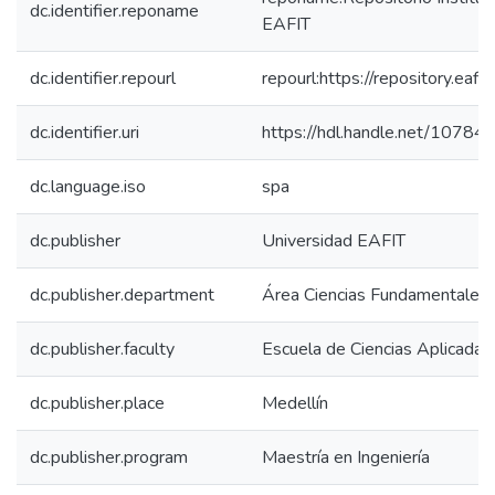
dc.identifier.reponame
EAFIT
dc.identifier.repourl
repourl:https://repository.eafit
dc.identifier.uri
https://hdl.handle.net/1078
dc.language.iso
spa
dc.publisher
Universidad EAFIT
dc.publisher.department
Área Ciencias Fundamentales
dc.publisher.faculty
Escuela de Ciencias Aplicadas 
dc.publisher.place
Medellín
dc.publisher.program
Maestría en Ingeniería