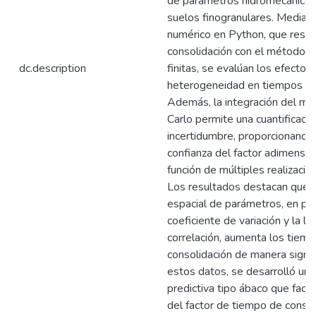
de parámetros hidromecánicos 
suelos finogranulares. Median
numérico en Python, que resue
consolidación con el método d
dc.description
finitas, se evalúan los efectos
heterogeneidad en tiempos de
Además, la integración del m
Carlo permite una cuantificació
incertidumbre, proporcionando 
confianza del factor adimensi
función de múltiples realizaci
Los resultados destacan que la
espacial de parámetros, en part
coeficiente de variación y la l
correlación, aumenta los tiem
consolidación de manera signifi
estos datos, se desarrolló un
predictiva tipo ábaco que facili
del factor de tiempo de consol