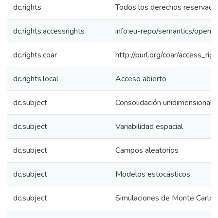
dc.rights
Todos los derechos reservado
dc.rights.accessrights
info:eu-repo/semantics/openA
dc.rights.coar
http://purl.org/coar/access_rig
dc.rights.local
Acceso abierto
dc.subject
Consolidación unidimensional
dc.subject
Variabilidad espacial
dc.subject
Campos aleatorios
dc.subject
Modelos estocásticos
dc.subject
Simulaciones de Monte Carlo