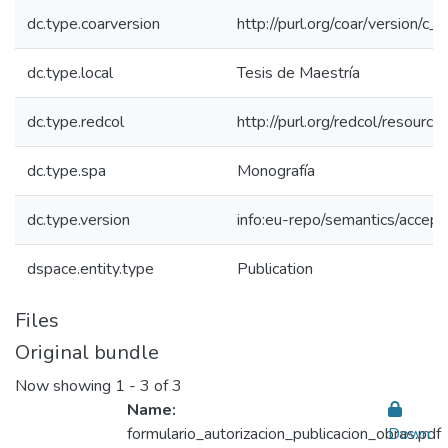
dc.type.coarversion
http://purl.org/coar/version/
dc.type.local
Tesis de Maestría
dc.type.redcol
http://purl.org/redcol/resourc
dc.type.spa
Monografía
dc.type.version
info:eu-repo/semantics/accep
dspace.entity.type
Publication
Files
Original bundle
Now showing
1 - 3 of 3
Name:
formulario_autorizacion_publicacion_obras.pdf
Down