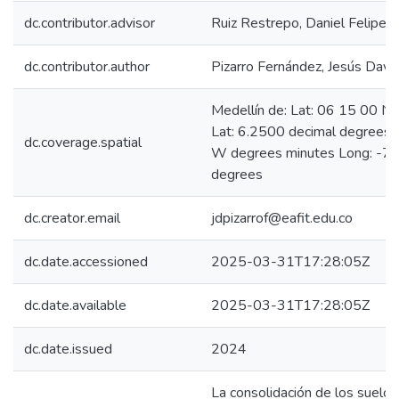
dc.contributor.advisor
Ruiz Restrepo, Daniel Felipe
dc.contributor.author
Pizarro Fernández, Jesús Davi
Medellín de: Lat: 06 15 00 N
Lat: 6.2500 decimal degrees
dc.coverage.spatial
W degrees minutes Long: -75
degrees
dc.creator.email
jdpizarrof@eafit.edu.co
dc.date.accessioned
2025-03-31T17:28:05Z
dc.date.available
2025-03-31T17:28:05Z
dc.date.issued
2024
La consolidación de los suelo