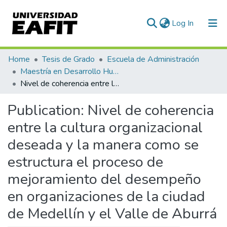
(current)
Log In
Communities & Collections
Home
Tesis de Grado
Escuela de Administración
Maestría en Desarrollo Humano Organizacional (tesis)
All of DSpace
Nivel de coherencia entre la cultura organizacional deseada y la manera como se estructura el proceso de mejoramiento del desempeño en organizaciones de la ciudad de Medellín y el Valle de Aburrá
Statistics
Publication:
Nivel de coherencia
entre la cultura organizacional
deseada y la manera como se
estructura el proceso de
mejoramiento del desempeño
en organizaciones de la ciudad
de Medellín y el Valle de Aburrá