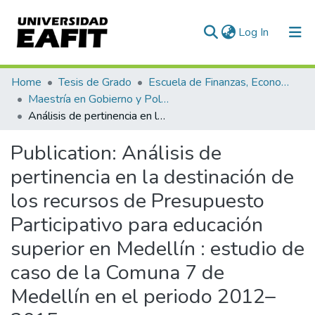
(current)
Log In
Communities & Collections
Home
Tesis de Grado
Escuela de Finanzas, Economía y Gobierno
Maestría en Gobierno y Políticas Públicas (tesis)
All of DSpace
Análisis de pertinencia en la destinación de los recursos de Presupuesto Participativo para educación superior en Medellín : estudio de caso de la Comuna 7 de Medellín en el periodo 2012–2015
Statistics
Publication:
Análisis de
pertinencia en la destinación de
los recursos de Presupuesto
Participativo para educación
superior en Medellín : estudio de
caso de la Comuna 7 de
Medellín en el periodo 2012–