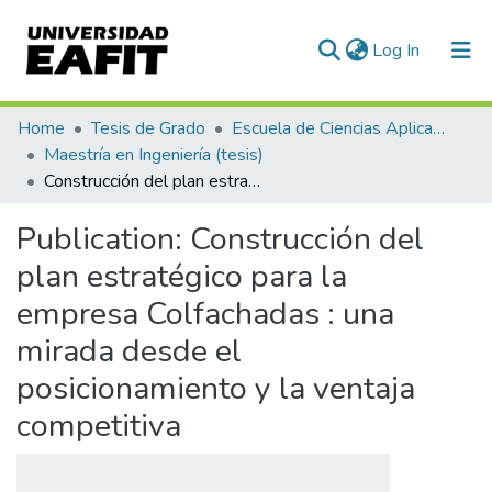
(current)
Log In
Communities & Collections
Home
Tesis de Grado
Escuela de Ciencias Aplicadas e Ingeniería
Maestría en Ingeniería (tesis)
All of DSpace
Construcción del plan estratégico para la empresa Colfachadas : una mirada desde el posicionamiento y la ventaja competitiva
Statistics
Publication:
Construcción del
plan estratégico para la
empresa Colfachadas : una
mirada desde el
posicionamiento y la ventaja
competitiva