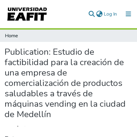
(current)
Log In
Communities & Collections
Home
All of DSpace
Publication:
Estudio de
Statistics
factibilidad para la creación de
una empresa de
comercialización de productos
saludables a través de
máquinas vending en la ciudad
de Medellín