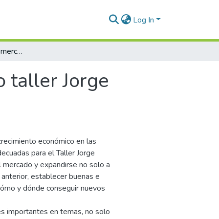
Log In
Propuesta de plan de mercadeo taller Jorge Mario Díaz B.
taller Jorge
 crecimiento económico en las
ecuadas para el Taller Jorge
l mercado y expandirse no solo a
o anterior, establecer buenas e
r cómo y dónde conseguir nuevos
es importantes en temas, no solo