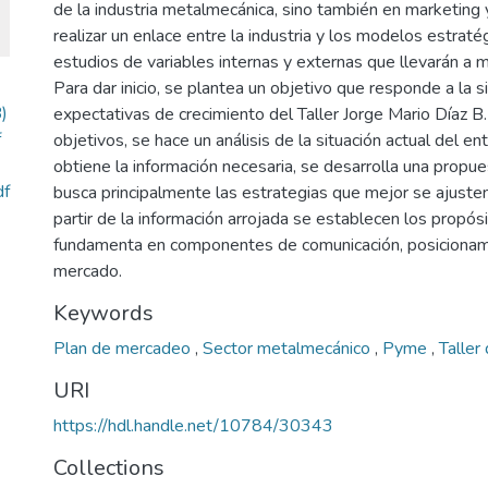
de la industria metalmecánica, sino también en marketing 
realizar un enlace entre la industria y los modelos estratég
estudios de variables internas y externas que llevarán a 
Para dar inicio, se plantea un objetivo que responde a la s
)
expectativas de crecimiento del Taller Jorge Mario Díaz 
f
objetivos, se hace un análisis de la situación actual del e
obtiene la información necesaria, se desarrolla una propu
df
busca principalmente las estrategias que mejor se ajusten 
partir de la información arrojada se establecen los propósit
fundamenta en componentes de comunicación, posicionamie
mercado.
Keywords
Plan de mercadeo
,
Sector metalmecánico
,
Pyme
,
Taller
URI
https://hdl.handle.net/10784/30343
Collections