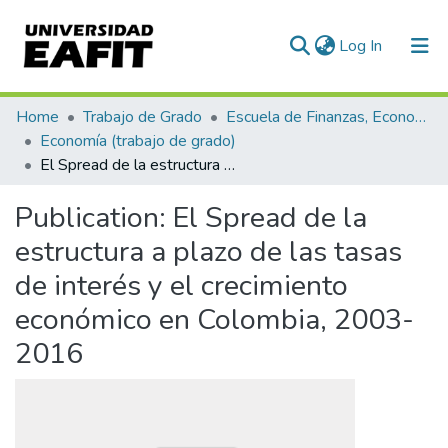
(current)
Log In
Communities & Collections
Home
Trabajo de Grado
Escuela de Finanzas, Economía y Gobierno
Economía (trabajo de grado)
All of DSpace
El Spread de la estructura a plazo de las tasas de interés y el crecimiento económico en Colombia, 2003-2016
Statistics
Publication:
El Spread de la
estructura a plazo de las tasas
de interés y el crecimiento
económico en Colombia, 2003-
2016