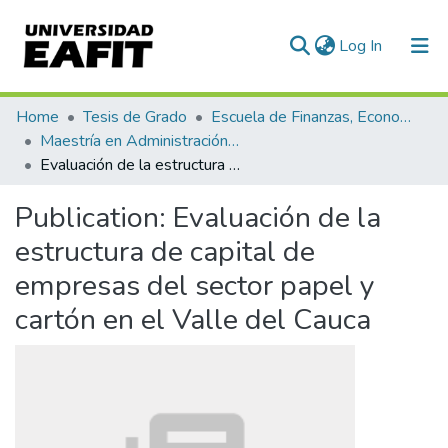
(current)
Log In
Communities & Collections
Home
Tesis de Grado
Escuela de Finanzas, Economía y Gobierno
Maestría en Administración Financiera (tesis)
All of DSpace
Evaluación de la estructura de capital de empresas del sector papel y cartón en el Valle del Cauca
Statistics
Publication:
Evaluación de la
estructura de capital de
empresas del sector papel y
cartón en el Valle del Cauca