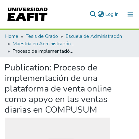
(current)
Log In
Communities & Collections
Home
Tesis de Grado
Escuela de Administración
Maestría en Administración - MBA (tesis)
All of DSpace
Proceso de implementación de una plataforma de venta online como apoyo en las ventas diarias en COMPUSUM
Statistics
Publication:
Proceso de
implementación de una
plataforma de venta online
como apoyo en las ventas
diarias en COMPUSUM