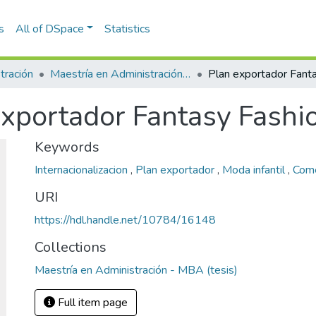
s
All of DSpace
Statistics
tración
Maestría en Administración - MBA (tesis)
exportador Fantasy Fashi
Keywords
Internacionalizacion
,
Plan exportador
,
Moda infantil
,
Come
URI
https://hdl.handle.net/10784/16148
Collections
Maestría en Administración - MBA (tesis)
Full item page