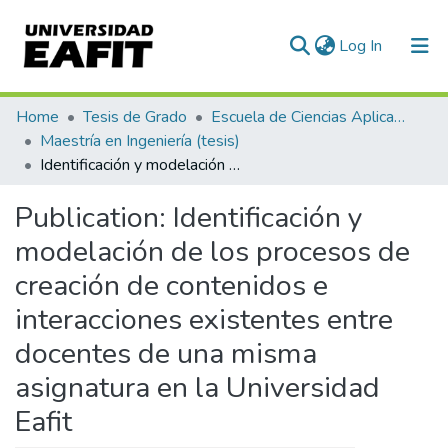
(current)
Log In
Communities & Collections
Home
Tesis de Grado
Escuela de Ciencias Aplicadas e Ingeniería
Maestría en Ingeniería (tesis)
All of DSpace
Identificación y modelación de los procesos de creación de contenidos e interacciones existentes entre docentes de una misma asignatura en la Universidad Eafit
Statistics
Publication:
Identificación y
modelación de los procesos de
creación de contenidos e
interacciones existentes entre
docentes de una misma
asignatura en la Universidad
Eafit