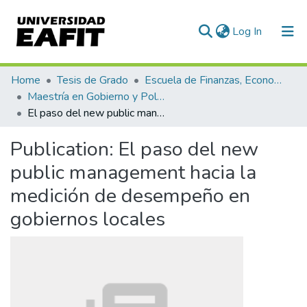
(current)
Log In
Communities & Collections
Home
Tesis de Grado
Escuela de Finanzas, Economía y Gobierno
Maestría en Gobierno y Políticas Públicas (tesis)
All of DSpace
El paso del new public management hacia la medición de desempeño en gobiernos locales
Statistics
Publication:
El paso del new
public management hacia la
medición de desempeño en
gobiernos locales