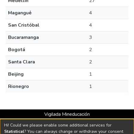
Medellín
27
Magangué
4
San Cristóbal
4
Bucaramanga
3
Bogotá
2
Santa Clara
2
Beijing
1
Rionegro
1
Vigilada Mineducación
Universidad con Acreditación Institucional hasta 2026 -
Hi! Could we please enable some additional services for
Resolución MEN 2158 de 2018
Statistical
? You can always change or withdraw your consent