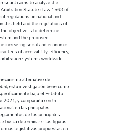
 research aims to analyze the
he Arbitration Statute (Law 1563 of
nt regulations on national and
 in this field and the regulations of
 the objective is to determine
system and the proposed
he increasing social and economic
antees of accessibility, efficiency,
d arbitration systems worldwide.
 mecanismo alternativo de
lobal, esta investigación tiene como
específicamente bajo el Estatuto
e 2021, y compararla con la
acional en las principales
reglamentos de los principales
se busca determinar si las figuras
eformas legislativas propuestas en