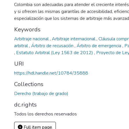
Colombia son adecuadas para atender el creciente interés 
y si ofrecen las mismas garantías de accesibilidad, eficienci
especialización que los sistemas de arbitraje más avanzad
Keywords
Arbitraje nacional
,
Arbitraje internacional
,
Cláusula comp
arbitral
,
Árbitro de recusación
,
Árbitro de emergencia
,
Pa
,
Estatuto Arbitral (Ley 1563 de 2012)
,
Proyecto de Le
URI
https://hdl.handle.net/10784/35888
Collections
Derecho (trabajo de grado)
dc.rights
Todos los derechos reservados
Full item page