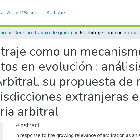
s
All of DSpace
Statistics
cho
Derecho (trabajo de grado)
El arbitraje como un mecanismo alternativo de solución de conflictos en evolución : análisis 
itraje como un mecanismo
ctos en evolución : anális
Arbitral, su propuesta de 
isdicciones extranjeras e
ia arbitral
Abstract
In response to the growing relevance of arbitration as an 