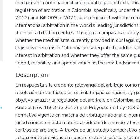
mechanism in both national and global legal contexts, this
regulation of arbitration in Colombia, specifically under t
2012) and Bill 009 of 2021, and compare it with the curre
international arbitration in the world's leading jurisdictions
the main arbitration centres. Through a comparative study,
whether the mechanisms currently provided in our legal 
legislative reforms in Colombia are adequate to address t
interest in arbitration and whether they offer the same guar
speed, reliability, and specialization as the most advance
Description
En respuesta a la creciente relevancia del arbitraje como
resolución de conflictos en el ámbito jurídico nacional y g
objetivo analizar la regulación del arbitraje en Colombia, 
n
Arbitral (Ley 1563 de 2012) y el Proyecto de Ley 009 d
normativa vigente en materia de arbitraje nacional e intern
jurisdicciones en esta materia alrededor del mundo y los 
centros de arbitraje. A través de un estudio comparativo, 
actualmente previstas en nuestro sistema jurídico y las r