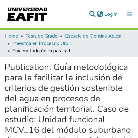
(current)
Log In
Statistics
Home
Tesis de Grado
Escuela de Ciencias Aplicadas e Ingeniería
Maestría en Procesos Urbanos y Ambientales (tesis)
Guía metodológica para la facilitar la inclusión de criterios de gestión sostenible del agua en procesos de planificación territorial. Caso de estudio: Unidad funcional MCV_16 del módulo suburbano de concentración de vivienda del municipio de Rionegro, Antioquia
Publication:
Guía metodológica
para la facilitar la inclusión de
criterios de gestión sostenible
del agua en procesos de
planificación territorial. Caso de
estudio: Unidad funcional
MCV_16 del módulo suburbano