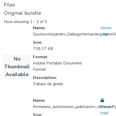
Files
Original bundle
Now showing
1 - 3 of 3
Name:
Down
GustavoAlejandro_GallegoHernandez_KarenG
load
Size:
728.37 KB
Format:
No
Adobe Portable Document
Thumbnail
Format
Available
Description:
Trabajo de grado
Name:
formulario_autorizacion_publicacion_obras.pdf.
Down
load
Size: