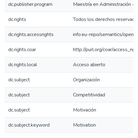
dc.publisher.program
Maestría en Administración -
dc.rights
Todos los derechos reservado
dc.rights.accessrights
info:eu-repo/semantics/openA
dc.rights.coar
http://purl.org/coar/access_rig
dc.rights.local
Acceso abierto
dc.subject
Organización
dc.subject
Competitividad
dc.subject
Motivación
dc.subject.keyword
Motivation