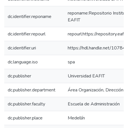
reponame:Repositorio Instituc
dc.identifier.reponame
EAFIT
dc.identifier.repourl
repourl:https://repository.eafit
dc.identifier.uri
https://hdl.handle.net/1078
dc.language.iso
spa
dc.publisher
Universidad EAFIT
dc.publisher.department
Área Organización, Dirección y
dc.publisher.faculty
Escuela de Administración
dc.publisher.place
Medellín