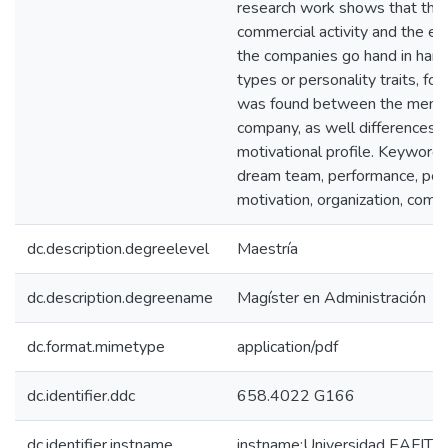
research work shows that the 
commercial activity and the ec
the companies go hand in hand
types or personality traits, for 
was found between the memb
company, as well differences b
motivational profile. Keyword
dream team, performance, perso
motivation, organization, comm
dc.description.degreelevel
Maestría
dc.description.degreename
Magíster en Administración
dc.format.mimetype
application/pdf
dc.identifier.ddc
658.4022 G166
dc.identifier.instname
instname:Universidad EAFIT