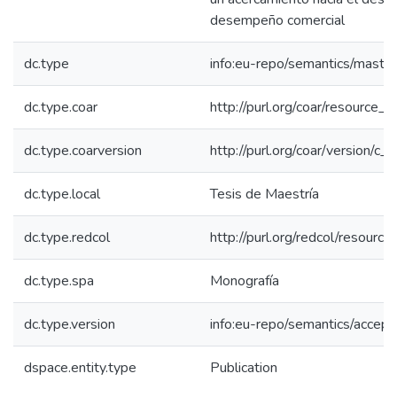
desempeño comercial
dc.type
info:eu-repo/semantics/maste
dc.type.coar
http://purl.org/coar/resource_
dc.type.coarversion
http://purl.org/coar/version/
dc.type.local
Tesis de Maestría
dc.type.redcol
http://purl.org/redcol/resourc
dc.type.spa
Monografía
dc.type.version
info:eu-repo/semantics/accep
dspace.entity.type
Publication