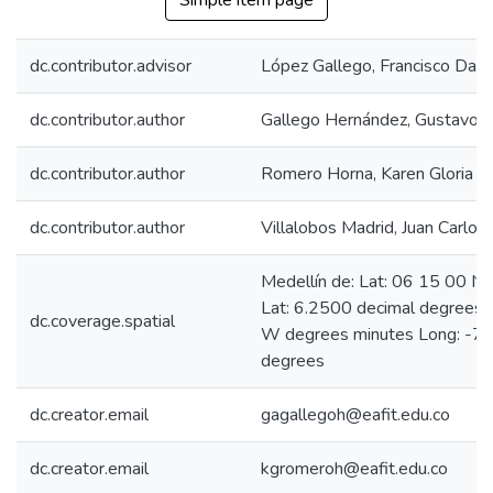
Simple item page
dc.contributor.advisor
López Gallego, Francisco Darí
dc.contributor.author
Gallego Hernández, Gustavo A
dc.contributor.author
Romero Horna, Karen Gloria
dc.contributor.author
Villalobos Madrid, Juan Carlos
Medellín de: Lat: 06 15 00 N
Lat: 6.2500 decimal degrees
dc.coverage.spatial
W degrees minutes Long: -75
degrees
dc.creator.email
gagallegoh@eafit.edu.co
dc.creator.email
kgromeroh@eafit.edu.co