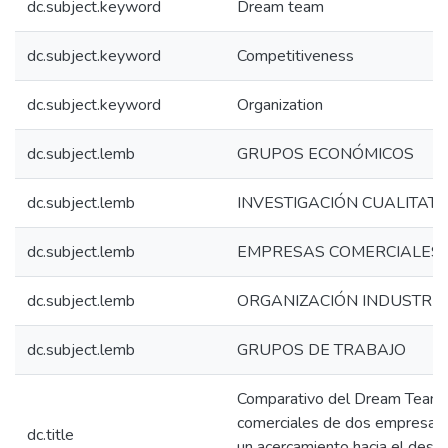
dc.subject.keyword
Dream team
dc.subject.keyword
Competitiveness
dc.subject.keyword
Organization
dc.subject.lemb
GRUPOS ECONÓMICOS
dc.subject.lemb
INVESTIGACIÓN CUALITATI
dc.subject.lemb
EMPRESAS COMERCIALES
dc.subject.lemb
ORGANIZACIÓN INDUSTRIA
dc.subject.lemb
GRUPOS DE TRABAJO
Comparativo del Dream Team 
comerciales de dos empresas l
dc.title
un acercamiento hacia el desar