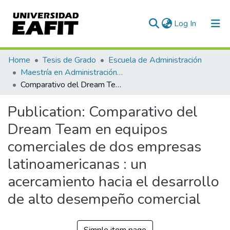
(current)
Log In
Communities & Collections
Home
Tesis de Grado
Escuela de Administración
Maestría en Administración - MBA (tesis)
All of DSpace
Comparativo del Dream Team en equipos comerciales de dos empresas latinoamericanas : un acercamiento hacia el desarrollo de alto desempeño comercial
Statistics
Publication:
Comparativo del
Dream Team en equipos
comerciales de dos empresas
latinoamericanas : un
acercamiento hacia el desarrollo
de alto desempeño comercial