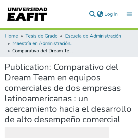
(current)
Log In
Communities & Collections
Home
Tesis de Grado
Escuela de Administración
Maestría en Administración - MBA (tesis)
All of DSpace
Comparativo del Dream Team en equipos comerciales de dos empresas latinoamericanas : un acercamiento hacia el desarrollo de alto desempeño comercial
Statistics
Publication:
Comparativo del
Dream Team en equipos
comerciales de dos empresas
latinoamericanas : un
acercamiento hacia el desarrollo
de alto desempeño comercial