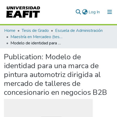
(current)
Log In
Communities & Collections
Home
Tesis de Grado
Escuela de Administración
Maestría en Mercadeo (tesis)
All of DSpace
Modelo de identidad para una marca de pintura automotriz dirigida al mercado de talleres de concesionario en negocios B2B
Statistics
Publication:
Modelo de
identidad para una marca de
pintura automotriz dirigida al
mercado de talleres de
concesionario en negocios B2B