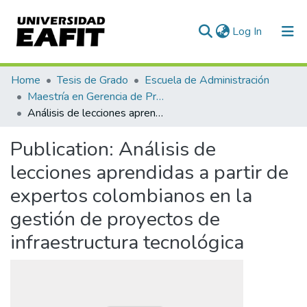
(current)
Log In
Communities & Collections
Home
Tesis de Grado
Escuela de Administración
Maestría en Gerencia de Proyectos (Tesis)
All of DSpace
Análisis de lecciones aprendidas a partir de expertos colombianos en la gestión de proyectos de infraestructura tecnológica
Statistics
Publication:
Análisis de
lecciones aprendidas a partir de
expertos colombianos en la
gestión de proyectos de
infraestructura tecnológica