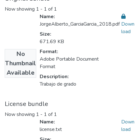
Now showing
1 - 1 of 1
Name:
JorgeAlberto_GarciaGarcia_2018.pdf
Down
load
Size:
671.69 KB
Format:
No
Adobe Portable Document
Thumbnail
Format
Available
Description:
Trabajo de grado
License bundle
Now showing
1 - 1 of 1
Name:
Down
license.txt
load
Size: