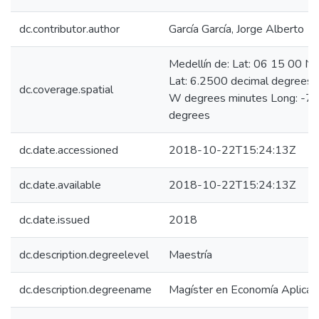
dc.contributor.author
García García, Jorge Alberto
Medellín de: Lat: 06 15 00 N
Lat: 6.2500 decimal degrees
dc.coverage.spatial
W degrees minutes Long: -75
degrees
dc.date.accessioned
2018-10-22T15:24:13Z
dc.date.available
2018-10-22T15:24:13Z
dc.date.issued
2018
dc.description.degreelevel
Maestría
dc.description.degreename
Magíster en Economía Aplicad