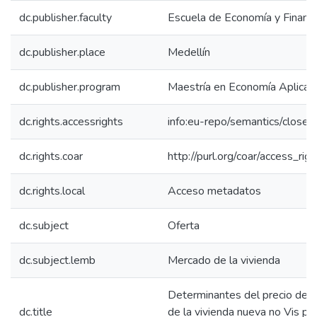
dc.publisher.faculty
Escuela de Economía y Finanz
dc.publisher.place
Medellín
dc.publisher.program
Maestría en Economía Aplicad
dc.rights.accessrights
info:eu-repo/semantics/close
dc.rights.coar
http://purl.org/coar/access_rig
dc.rights.local
Acceso metadatos
dc.subject
Oferta
dc.subject.lemb
Mercado de la vivienda
Determinantes del precio de 
dc.title
de la vivienda nueva no Vis par