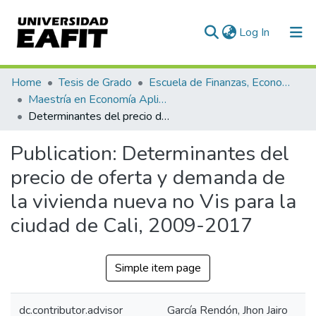
(current)
Log In
Communities & Collections
Home
Tesis de Grado
Escuela de Finanzas, Economía y Gobierno
Maestría en Economía Aplicada (tesis)
All of DSpace
Determinantes del precio de oferta y demanda de la vivienda nueva no Vis para la ciudad de Cali, 2009-2017
Statistics
Publication:
Determinantes del
precio de oferta y demanda de
la vivienda nueva no Vis para la
ciudad de Cali, 2009-2017
Simple item page
dc.contributor.advisor
García Rendón, Jhon Jairo