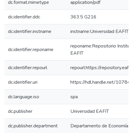
dc.format.mimetype
application/pdf
dc.identifier.ddc
363.5 G216
dc.identifier.instname
instname:Universidad EAFIT
reponame:Repositorio Instituc
dc.identifier.reponame
EAFIT
dc.identifier.repourl
repourl:https://repository.eafit
dc.identifier.uri
https://hdl.handle.net/1078
dc.language.iso
spa
dc.publisher
Universidad EAFIT
dc.publisher.department
Departamento de Economía