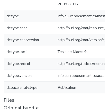
2009-2017
dc.type
info:eu-repo/semantics/maste
dc.type.coar
http://purl.org/coar/resource_
dc.type.coarversion
http://purl.org/coar/version/
dc.type.local
Tesis de Maestría
dc.type.redcol
http://purl.org/redcol/resourc
dc.type.version
info:eu-repo/semantics/accep
dspace.entity.type
Publication
Files
Original bundle