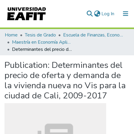
(current)
Log In
Communities & Collections
Home
Tesis de Grado
Escuela de Finanzas, Economía y Gobierno
Maestría en Economía Aplicada (tesis)
All of DSpace
Determinantes del precio de oferta y demanda de la vivienda nueva no Vis para la ciudad de Cali, 2009-2017
Statistics
Publication:
Determinantes del
precio de oferta y demanda de
la vivienda nueva no Vis para la
ciudad de Cali, 2009-2017