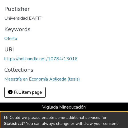
Publisher
Universidad EAFIT
Keywords
Oferta
URI
https://hdl.handle.net/10784/13016
Collections
Maestría en Economía Aplicada (tesis)
Full item page
Vigilada Mineducación
Universidad con Acreditación Institucional hasta 2026 -
Hi! Could we please enable some additional services for
Resolución MEN 2158 de 2018
Statistical
? You can always change or withdraw your consent