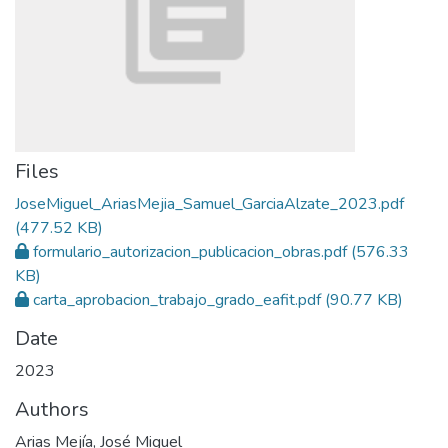
Files
JoseMiguel_AriasMejia_Samuel_GarciaAlzate_2023.pdf
(477.52 KB)
formulario_autorizacion_publicacion_obras.pdf
(576.33
KB)
carta_aprobacion_trabajo_grado_eafit.pdf
(90.77 KB)
Date
2023
Authors
Arias Mejía, José Miguel