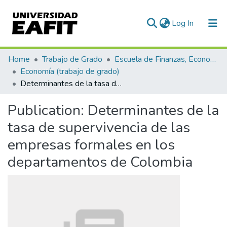
(current)
Log In
Communities & Collections
Home
Trabajo de Grado
Escuela de Finanzas, Economía y Gobierno
Economía (trabajo de grado)
All of DSpace
Determinantes de la tasa de supervivencia de las empresas formales en los departamentos de Colombia
Statistics
Publication:
Determinantes de la
tasa de supervivencia de las
empresas formales en los
departamentos de Colombia