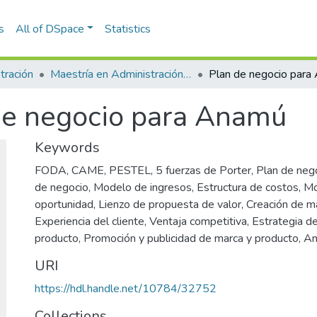
s
All of DSpace
Statistics
tración
Maestría en Administración - MBA (tesis)
Plan de negocio para
de negocio para Anamú
Keywords
FODA
,
CAME
,
PESTEL
,
5 fuerzas de Porter
,
Plan de neg
de negocio
,
Modelo de ingresos
,
Estructura de costos
,
M
oportunidad
,
Lienzo de propuesta de valor
,
Creación de m
Experiencia del cliente
,
Ventaja competitiva
,
Estrategia d
producto
,
Promoción y publicidad de marca y producto
,
An
URI
https://hdl.handle.net/10784/32752
Collections