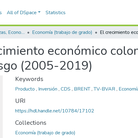
s
All of DSpace
Statistics
Escuela de Finanzas, Economía y Gobierno
Economía (trabajo de grado)
ecimiento económico colo
esgo (2005-2019)
Keywords
Producto
,
Inversión
,
CDS
,
BRENT
,
TV-BVAR
,
Economía
URI
https://hdl.handle.net/10784/17102
Collections
Economía (trabajo de grado)