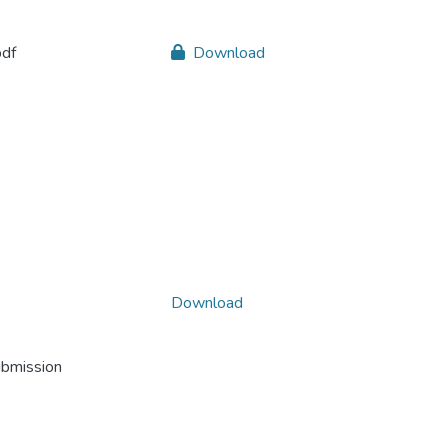
pdf
Download
Download
ubmission