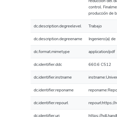
reducción del d
control. Finalm
producción de 
dc.description.degreelevel
Trabajo
dc.description.degreename
Ingeniero(a) de
dc.format.mimetype
application/pdf
dc.identifier.ddc
660.6 C512
dc.identifier.instname
instname:Unive
dc.identifier.reponame
reponame:Reposi
dc.identifier.repourl
repourl:https://
dc.identifier.uri
https://hdl.ha