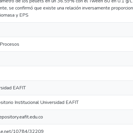
iámetro de los pellets en un 36.59% con el Tween 80 en 0.1 g/L 
ente, se confirmó que existe una relación inversamente proporciona
biomasa y EPS
 Procesos
rsidad EAFIT
torio Institucional Universidad EAFIT
repository.eafit.edu.co
ndle.net/10784/32209