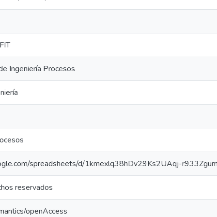
FIT
e Ingeniería Procesos
niería
rocesos
google.com/spreadsheets/d/1kmexlq38hDv29Ks2UAqj-r933Zgu
chos reservados
emantics/openAccess