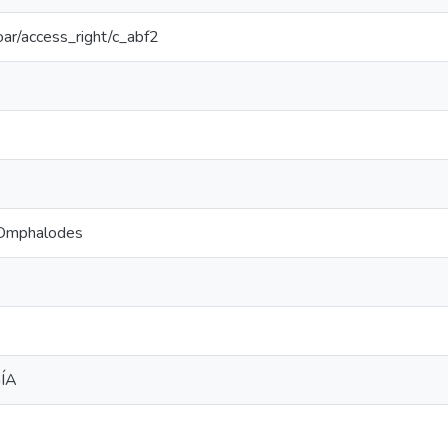
coar/access_right/c_abf2
Omphalodes
ÍA