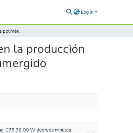
Log In
Efecto de aditivos poliméricos en la producción de Amauroderma omphalodes en cultivo sumergido
en la producción
umergido
ong: 075 36 00 W degrees minutes