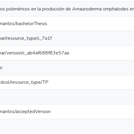
ivos poliméricos en la producción de Amauroderma omphalodes en
mantics/bachelorThesis
/coar/resource_type/c_7a1f
/coar/version/c_ab4af688f83e57aa
do
/redcol/resource_type/TP
emantics/acceptedVersion