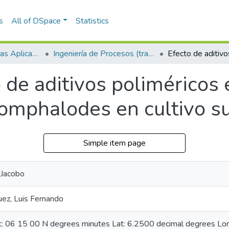
s
All of DSpace
Statistics
Escuela de Ciencias Aplicadas e Ingeniería
Ingeniería de Procesos (trabajo de grado)
 de aditivos poliméricos 
mphalodes en cultivo s
Simple item page
 Jacobo
ez, Luis Fernando
at: 06 15 00 N degrees minutes Lat: 6.2500 decimal degrees L