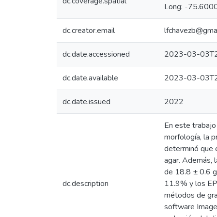
dc.coverage.spatial
Long: -75.6000
dc.creator.email
lfchavezb@gma
dc.date.accessioned
2023-03-03T2
dc.date.available
2023-03-03T2
dc.date.issued
2022
En este trabajo
morfología, la
determinó que 
agar. Además, l
de 18.8 ± 0.6 
dc.description
11.9% y los EPS
métodos de grav
software ImageJ