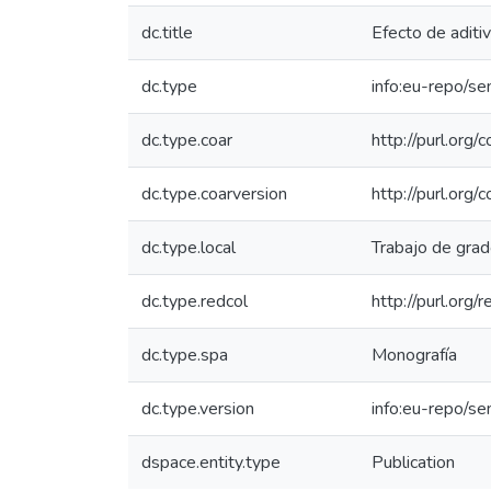
dc.title
Efecto de adit
dc.type
info:eu-repo/se
dc.type.coar
http://purl.org
dc.type.coarversion
http://purl.org
dc.type.local
Trabajo de gra
dc.type.redcol
http://purl.org
dc.type.spa
Monografía
dc.type.version
info:eu-repo/s
dspace.entity.type
Publication