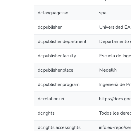
dc.language.iso
spa
dc.publisher
Universidad EA
dc.publisher.department
Departamento d
dc.publisher.faculty
Escuela de Inge
dc.publisher.place
Medellín
dc.publisher.program
Ingeniería de P
dc.relation.uri
https://docs.
dc.rights
Todos los dere
dc.rights.accessrights
info:eu-repo/s