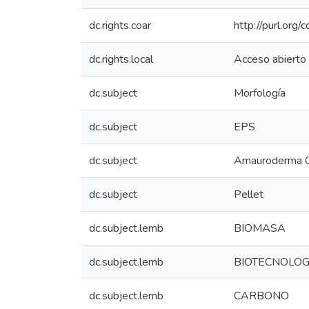
dc.rights.coar
http://purl.org/
dc.rights.local
Acceso abierto
dc.subject
Morfología
dc.subject
EPS
dc.subject
Amauroderma 
dc.subject
Pellet
dc.subject.lemb
BIOMASA
dc.subject.lemb
BIOTECNOLOG
dc.subject.lemb
CARBONO