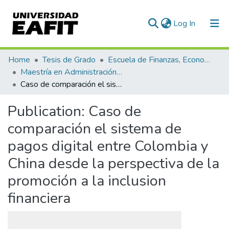
(current)
Log In
Communities & Collections
Home
Tesis de Grado
Escuela de Finanzas, Economía y Gobierno
Maestría en Administración Financiera (tesis)
All of DSpace
Caso de comparación el sistema de pagos digital entre Colombia y China desde la perspectiva de la promoción a la inclusion financiera
Statistics
Publication:
Caso de
comparación el sistema de
pagos digital entre Colombia y
China desde la perspectiva de la
promoción a la inclusion
financiera