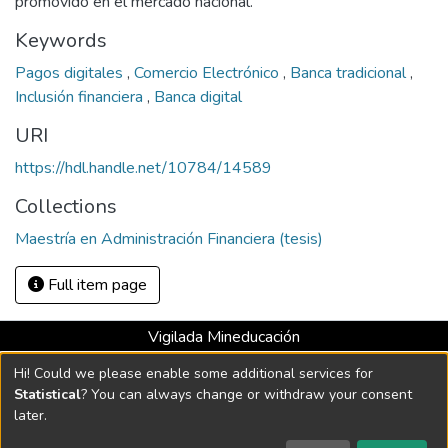
promovido en el mercado nacional.
Keywords
Pagos digitales
,
Comercio Electrónico
,
Banca tradicional
,
Inclusión financiera
,
Banca digital
URI
https://hdl.handle.net/10784/14589
Collections
Maestría en Administración Financiera (tesis)
Full item page
Vigilada Mineducación
Universidad con Acreditación Institucional hasta 2026 -
Hi! Could we please enable some additional services for
Resolución MEN 2158 de 2018
Statistical
? You can always change or withdraw your consent
later.