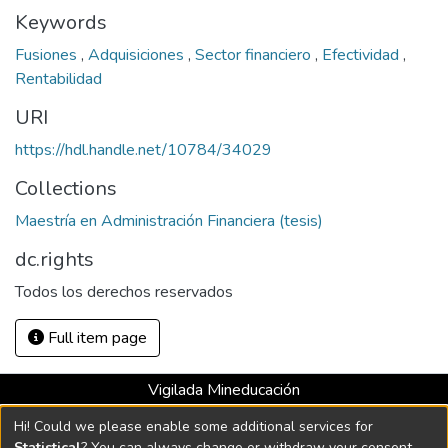
Keywords
Fusiones
,
Adquisiciones
,
Sector financiero
,
Efectividad
,
Rentabilidad
URI
https://hdl.handle.net/10784/34029
Collections
Maestría en Administración Financiera (tesis)
dc.rights
Todos los derechos reservados
Full item page
Vigilada Mineducación
Universidad con Acreditación Institucional hasta 2026 -
Hi! Could we please enable some additional services for
Resolución MEN 2158 de 2018
Statistical
? You can always change or withdraw your consent