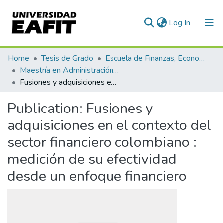
(current)
Log In
Communities & Collections
Home
Tesis de Grado
Escuela de Finanzas, Economía y Gobierno
Maestría en Administración Financiera (tesis)
All of DSpace
Fusiones y adquisiciones en el contexto del sector financiero colombiano : medición de su efectividad desde un enfoque financiero
Statistics
Publication:
Fusiones y
adquisiciones en el contexto del
sector financiero colombiano :
medición de su efectividad
desde un enfoque financiero