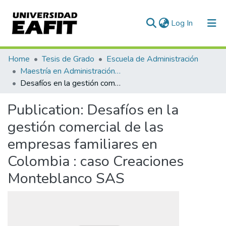
(current)
Log In
Communities & Collections
Home
Tesis de Grado
Escuela de Administración
Maestría en Administración - MBA (tesis)
All of DSpace
Desafíos en la gestión comercial de las empresas familiares en Colombia : caso Creaciones Monteblanco SAS
Statistics
Publication:
Desafíos en la
gestión comercial de las
empresas familiares en
Colombia : caso Creaciones
Monteblanco SAS