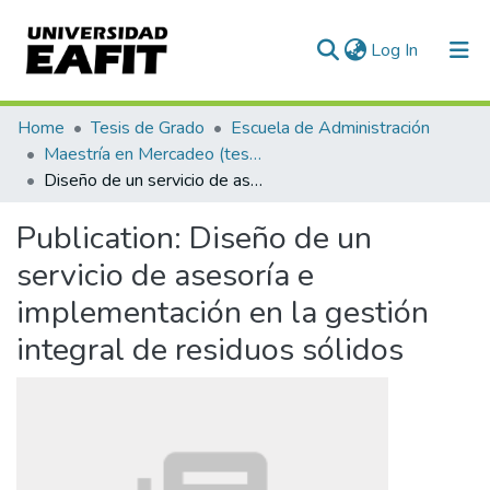
(current)
Log In
Communities & Collections
Home
Tesis de Grado
Escuela de Administración
Maestría en Mercadeo (tesis)
All of DSpace
Diseño de un servicio de asesoría e implementación en la gestión integral de residuos sólidos
Statistics
Publication:
Diseño de un
servicio de asesoría e
implementación en la gestión
integral de residuos sólidos