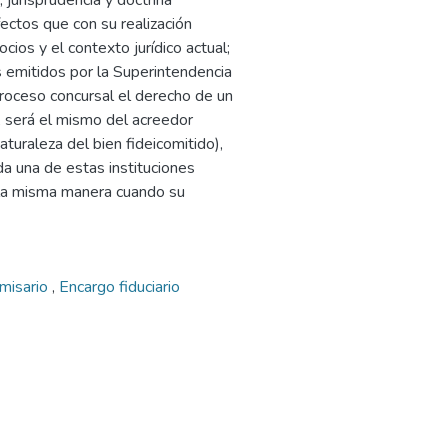
 jurisprudencia y doctrina
fectos que con su realización
cios y el contexto jurídico actual;
s emitidos por la Superintendencia
roceso concursal el derecho de un
l, será el mismo del acreedor
turaleza del bien fideicomitido),
ada una de estas instituciones
e la misma manera cuando su
omisario
,
Encargo fiduciario