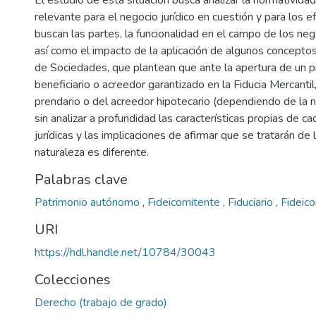
El estudio de esta situación busca analizar la normatividad,
relevante para el negocio jurídico en cuestión y para los e
buscan las partes, la funcionalidad en el campo de los nego
así como el impacto de la aplicación de algunos concepto
de Sociedades, que plantean que ante la apertura de un p
beneficiario o acreedor garantizado en la Fiducia Mercanti
prendario o del acreedor hipotecario (dependiendo de la na
sin analizar a profundidad las características propias de c
jurídicas y las implicaciones de afirmar que se tratarán d
naturaleza es diferente.
Palabras clave
Patrimonio autónomo
,
Fideicomitente
,
Fiduciario
,
Fideic
URI
https://hdl.handle.net/10784/30043
Colecciones
Derecho (trabajo de grado)