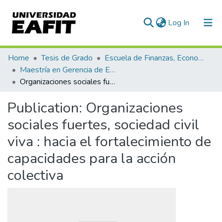
(current)
Log In
Communities & Collections
Home
Tesis de Grado
Escuela de Finanzas, Economía y Gobierno
Maestría en Gerencia de Empresas Sociales para la Innovación Social y el Desarrollo Local (tesis)
All of DSpace
Organizaciones sociales fuertes, sociedad civil viva : hacia el fortalecimiento de capacidades para la acción colectiva
Statistics
Publication:
Organizaciones
sociales fuertes, sociedad civil
viva : hacia el fortalecimiento de
capacidades para la acción
colectiva