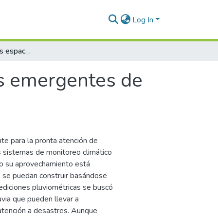
Log In
Análisis de patrones espaciales emergentes de lluvia en la ciudad de Medellín
es emergentes de
e para la pronta atención de
 sistemas de monitoreo climático
ero su aprovechamiento está
e se puedan construir basándose
mediciones pluviométricas se buscó
uvia que pueden llevar a
atención a desastres. Aunque