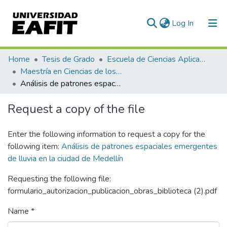
(current)
Log In
Communities & Collections
Home
Tesis de Grado
Escuela de Ciencias Aplicadas e Ingeniería
Maestría en Ciencias de los Datos y Analítica (tesis)
All of DSpace
Análisis de patrones espaciales emergentes de lluvia en la ciudad de Medellín
Statistics
Request a copy of the file
Enter the following information to request a copy for the
following item:
Análisis de patrones espaciales emergentes
de lluvia en la ciudad de Medellín
Requesting the following file:
formulario_autorizacion_publicacion_obras_biblioteca (2).pdf
Name *