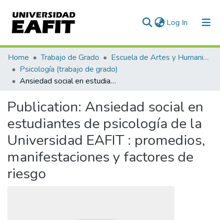
(current)
Log In
Communities & Collections
Home
Trabajo de Grado
Escuela de Artes y Humanidades
Psicología (trabajo de grado)
All of DSpace
Ansiedad social en estudiantes de psicología de la Universidad EAFIT : promedios, manifestaciones y factores de riesgo
Statistics
Publication:
Ansiedad social en
estudiantes de psicología de la
Universidad EAFIT : promedios,
manifestaciones y factores de
riesgo