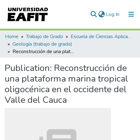
(current)
Log In
Communities & Collections
Home
Trabajo de Grado
Escuela de Ciencias Aplicadas e Ingeniería
Geología (trabajo de grado)
All of DSpace
Reconstrucción de una plataforma marina tropical oligocénica en el occidente del Valle del Cauca
Statistics
Publication:
Reconstrucción de
una plataforma marina tropical
oligocénica en el occidente del
Valle del Cauca