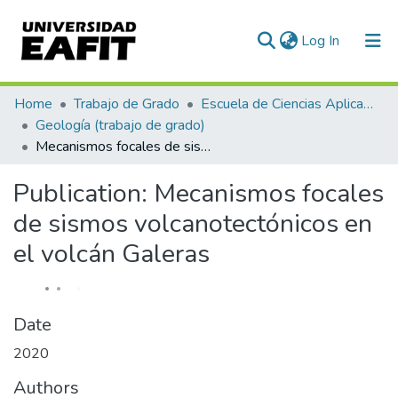
(current)
Log In
Communities & Collections
Home
Trabajo de Grado
Escuela de Ciencias Aplicadas e Ingeniería
Geología (trabajo de grado)
All of DSpace
Mecanismos focales de sismos volcanotectónicos en el volcán Galeras
Statistics
Publication:
Mecanismos focales
de sismos volcanotectónicos en
el volcán Galeras
Date
2020
Authors