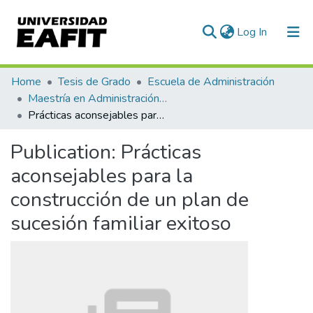
(current)
Log In
Communities & Collections
Home
Tesis de Grado
Escuela de Administración
Maestría en Administración - MBA (tesis)
All of DSpace
Prácticas aconsejables para la construcción de un plan de sucesión familiar exitoso
Statistics
Publication:
Prácticas
aconsejables para la
construcción de un plan de
sucesión familiar exitoso