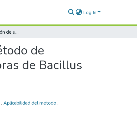
Log In
Proceso de validación de un método de cuantificación de células vegetativas y esporas de Bacillus spp. en productos probióticos
étodo de
oras de Bacillus
d
,
Aplicabilidad del método
,