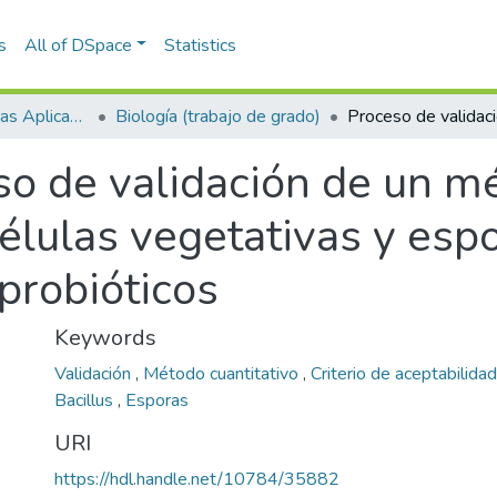
s
All of DSpace
Statistics
Escuela de Ciencias Aplicadas e Ingeniería
Biología (trabajo de grado)
so de validación de un m
células vegetativas y esp
probióticos
Keywords
Validación
,
Método cuantitativo
,
Criterio de aceptabilida
Bacillus
,
Esporas
URI
https://hdl.handle.net/10784/35882