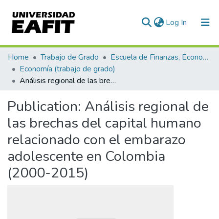
(current)
Log In
Communities & Collections
Home
Trabajo de Grado
Escuela de Finanzas, Economía y Gobierno
Economía (trabajo de grado)
All of DSpace
Análisis regional de las brechas del capital humano relacionado con el embarazo adolescente en Colombia (2000-2015)
Statistics
Publication:
Análisis regional de
las brechas del capital humano
relacionado con el embarazo
adolescente en Colombia
(2000-2015)