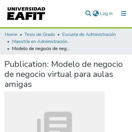
(current)
Log In
Communities & Collections
Home
Tesis de Grado
Escuela de Administración
Maestría en Administración - MBA (tesis)
All of DSpace
Modelo de negocio de negocio virtual para aulas amigas
Statistics
Publication:
Modelo de negocio
de negocio virtual para aulas
amigas