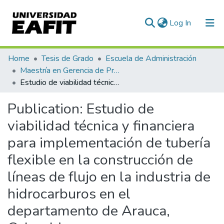
(current)
Log In
Communities & Collections
Home
Tesis de Grado
Escuela de Administración
Maestría en Gerencia de Proyectos (Tesis)
All of DSpace
Estudio de viabilidad técnica y financiera para implementación de tubería flexible en la construcción de líneas de flujo en la industria de hidrocarburos en el departamento de Arauca, Colombia
Statistics
Publication:
Estudio de
viabilidad técnica y financiera
para implementación de tubería
flexible en la construcción de
líneas de flujo en la industria de
hidrocarburos en el
departamento de Arauca,