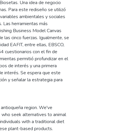
Biosetas. Una idea de negocio
nas. Para este rediseño se utilizó
 variables ambientales y sociales
s. Las herramientas más
urishing Business Model Canvas
e las cinco fuerzas. Igualmente, se
sidad EAFIT, entre ellas, EBSCO,
4 cuestionarios con el fin de
amientas permitió profundizar en el
pos de interés y una primera
de interés. Se espera que este
ón y señalar la estrategia para
r antioqueña region. We've
s who seek alternatives to animal
individuals with a traditional diet
these plant-based products.