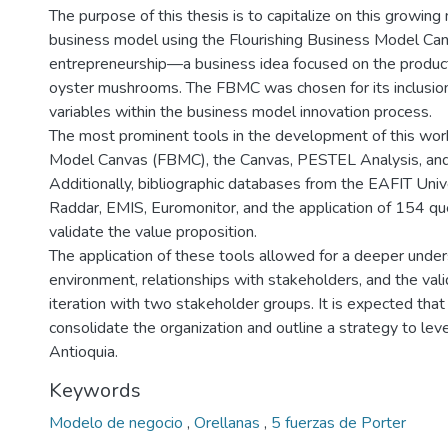
The purpose of this thesis is to capitalize on this growing
business model using the Flourishing Business Model Ca
entrepreneurship—a business idea focused on the product
oyster mushrooms. The FBMC was chosen for its inclusion
variables within the business model innovation process.
The most prominent tools in the development of this work
Model Canvas (FBMC), the Canvas, PESTEL Analysis, and 
Additionally, bibliographic databases from the EAFIT Univ
Raddar, EMIS, Euromonitor, and the application of 154 qu
validate the value proposition.
The application of these tools allowed for a deeper unde
environment, relationships with stakeholders, and the vali
iteration with two stakeholder groups. It is expected tha
consolidate the organization and outline a strategy to lev
Antioquia.
Keywords
Modelo de negocio
,
Orellanas
,
5 fuerzas de Porter