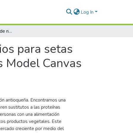
Log In
Diseño de un modelo de negocios para setas comestibles usando el Flourishing Bussines Model Canvas (FBMC)
os para setas
es Model Canvas
ión antioqueña. Encontramos una
ren sustitutos a las proteínas
personas con una alimentación
estos productos vegetales. Este
ercado creciente por medio del