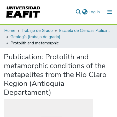
(current)
Log In
Communities & Collections
Home
Trabajo de Grado
Escuela de Ciencias Aplicadas e Ingeniería
Geología (trabajo de grado)
All of DSpace
Protolith and metamorphic conditions of the metapelites from the Rio Claro Region (Antioquia Departament)
Statistics
Publication:
Protolith and
metamorphic conditions of the
metapelites from the Rio Claro
Region (Antioquia
Departament)