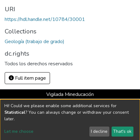
URI
https://hdl.handle.net/10784/30001
Collections
Geología (trabajo de grado)
dc.rights
Todos los derechos reservados
Full item page
Vigilada Mineducación
Universidad con Acreditación Institucional hasta 2026 -
Hi! Could we please enable some additional services for
Resolución MEN 2158 de 2018
Statistical
? You can always change or withdraw your consent
later.
DSpace software
copyright © 2002-2026
LYRASIS
Let me choose
I decline
That's ok
Cookie settings
Send Feedback