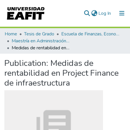
(current)
Log In
Communities & Collections
Home
Tesis de Grado
Escuela de Finanzas, Economía y Gobierno
Maestría en Administración Financiera (tesis)
All of DSpace
Medidas de rentabilidad en Project Finance de infraestructura
Statistics
Publication:
Medidas de
rentabilidad en Project Finance
de infraestructura