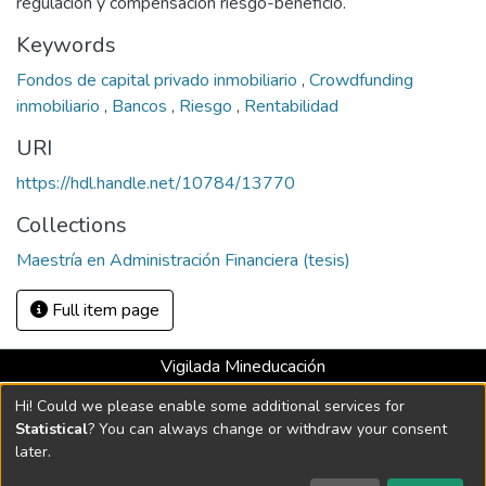
regulación y compensación riesgo-beneficio.
Keywords
Fondos de capital privado inmobiliario
,
Crowdfunding
inmobiliario
,
Bancos
,
Riesgo
,
Rentabilidad
URI
https://hdl.handle.net/10784/13770
Collections
Maestría en Administración Financiera (tesis)
Full item page
Vigilada Mineducación
Universidad con Acreditación Institucional hasta 2026 -
Hi! Could we please enable some additional services for
Resolución MEN 2158 de 2018
Statistical
? You can always change or withdraw your consent
later.