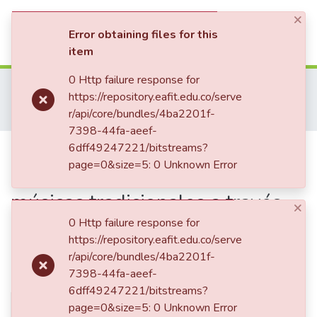
×
(current)
Log In
Error obtaining files for this
item
Communities & Collections
0 Http failure response for
Home
Tesis de Grado
Escuela de Artes y Humanidades
https://repository.eafit.edu.co/serve
Maestría en Música (tesis)
All of DSpace
r/api/core/bundles/4ba2201f-
Violonchelo cantao; el violonchelo desde las músicas tradicionales a través de cuatro adaptaciones de melodías representativas del Caribe colombiano
7398-44fa-aeef-
Statistics
Publication:
6dff49247221/bitstreams?
Violonchelo cantao;
page=0&size=5: 0 Unknown Error
el violonchelo desde las
músicas tradicionales a través
×
de cuatro adaptaciones de
0 Http failure response for
https://repository.eafit.edu.co/serve
melodías representativas del
r/api/core/bundles/4ba2201f-
Caribe colombiano
7398-44fa-aeef-
6dff49247221/bitstreams?
page=0&size=5: 0 Unknown Error