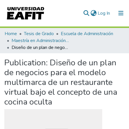
(current)
Log In
Communities & Collections
Home
Tesis de Grado
Escuela de Administración
Maestría en Administración - MBA (tesis)
All of DSpace
Diseño de un plan de negocios para el modelo multimarca de un restaurante virtual bajo el concepto de una cocina oculta
Statistics
Publication:
Diseño de un plan
de negocios para el modelo
multimarca de un restaurante
virtual bajo el concepto de una
cocina oculta