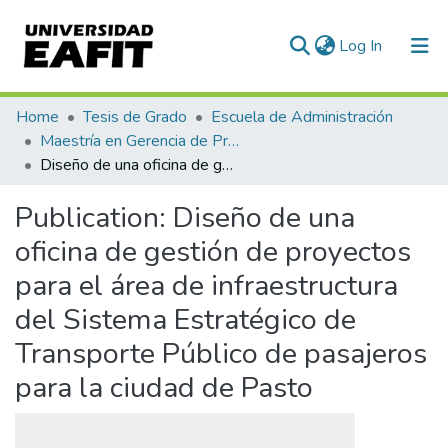
(current)
Log In
Communities & Collections
Home
Tesis de Grado
Escuela de Administración
Maestría en Gerencia de Proyectos (Tesis)
All of DSpace
Diseño de una oficina de gestión de proyectos para el área de infraestructura del Sistema Estratégico de Transporte Público de pasajeros para la ciudad de Pasto
Statistics
Publication:
Diseño de una
oficina de gestión de proyectos
para el área de infraestructura
del Sistema Estratégico de
Transporte Público de pasajeros
para la ciudad de Pasto