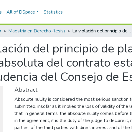
s
All of DSpace
Statistics
o
Maestría en Derecho (tesis)
La violación del principio de planeación como causal de nulidad absoluta del contrato estatal por objeto ilícito en la jurisprudencia del Consejo de Estado 2010-2018
lación del principio de 
absoluta del contrato est
sprudencia del Consejo d
Abstract
Absolute nullity is considered the most serious sanction
submitted, insofar as it implies the loss of validity of the 
that, in general terms, the absolute nullity comes before
in the agreement, it is the duty of the judge to declare it,
parties, of the third parties with direct interest and of the P