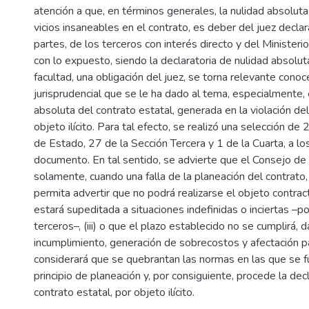
atención a que, en términos generales, la nulidad absoluta
vicios insaneables en el contrato, es deber del juez declara
partes, de los terceros con interés directo y del Ministerio 
con lo expuesto, siendo la declaratoria de nulidad absolu
facultad, una obligación del juez, se torna relevante conoce
jurisprudencial que se le ha dado al tema, especialmente, 
absoluta del contrato estatal, generada en la violación del
objeto ilícito. Para tal efecto, se realizó una selección d
de Estado, 27 de la Sección Tercera y 1 de la Cuarta, a lo
documento. En tal sentido, se advierte que el Consejo de
solamente, cuando una falla de la planeación del contrato, 
permita advertir que no podrá realizarse el objeto contractu
estará supeditada a situaciones indefinidas o inciertas –p
terceros–, (iii) o que el plazo establecido no se cumplirá, 
incumplimiento, generación de sobrecostos y afectación p
considerará que se quebrantan las normas en las que se f
principio de planeación y, por consiguiente, procede la dec
contrato estatal, por objeto ilícito.