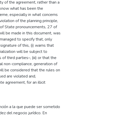
ity of the agreement, rather than a
to know what has been the
heme, especially in what concerns
olation of the planning principle,
cil of State pronouncements, 27 of
 will be made in this document, was
s managed to specify that, only
ignature of this, (i) warns that
ialization will be subject to
f third parties–, (iii) or that the
tual non-compliance, generation of
will be considered that the rules on
sed are violated and,
te agreement, for an illicit
nción a la que puede ser sometido
dez del negocio jurídico. En