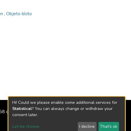
ón
,
Objeto ilícito
Hi! Could we please enable some additional services for
Statistical
? You can always change or withdraw your
2158 de 2018
consent later.
Let me choose
I decline
That's ok