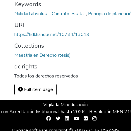
Keywords
Nulidad absoluta
,
Contrato estatal
,
Principio de planeaci
URI
https://hdl.handle.net/10784/13019
Collections
Maestría en Derecho (tesis)
dc.rights
Todos los derechos reservados
Full item page
Vigilada Mineducación
 con Acreditación Institucional hasta 2026 - Resolución MEN 
DSpace software
copyright © 2002-2026
LYRASIS